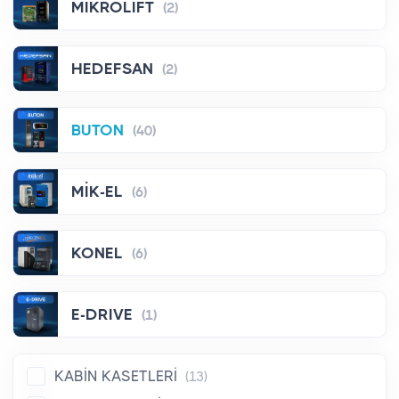
MİKROLİFT
(2)
HEDEFSAN
(2)
BUTON
(40)
MİK-EL
(6)
KONEL
(6)
E-DRIVE
(1)
KABİN KASETLERİ
(13)