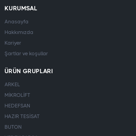
KURUMSAL
Anasayfa
Hakkımızda
Kariyer
Şartlar ve koşullar
ÜRÜN GRUPLARI
ARKEL
MİKROLİFT
HEDEFSAN
HAZIR TESİSAT
BUTON