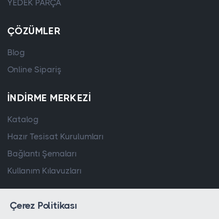
YEDEK PARÇA
ÇÖZÜMLER
Blog
Online Sipariş
İNDIRME MERKEZI
Katalog
Hazır Tesisat Kurulumları
Bağlantı Şemaları
Kullanım Kılavuzları
Çerez Politikası