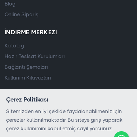
Blog
Online Sipariş
İNDIRME MERKEZI
Katalog
Hazır Tesisat Kurulumları
Bağlantı Şemaları
Kullanım Kılavuzları
Çerez Politikası
Sitemizden en iyi şekilde faydalanabilmeniz için
çerezler kullanılmaktadır. Bu siteye giriş yaparak
© 2023 - 2026 Tüm hakları
QPA Controller
çerez kullanımını kabul etmiş sayılıyorsunuz.
tarafından saklıdır.