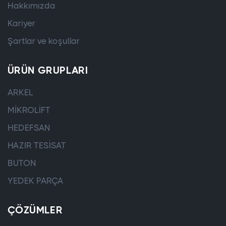
Hakkımızda
Kariyer
Şartlar ve koşullar
ÜRÜN GRUPLARI
ARKEL
MİKROLİFT
HEDEFSAN
HAZIR TESİSAT
BUTON
YEDEK PARÇA
ÇÖZÜMLER