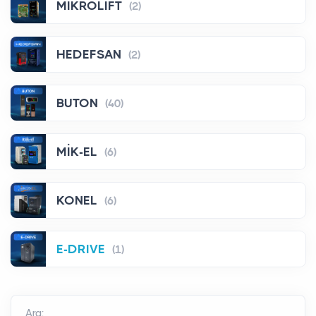
MİKROLİFT
(2)
HEDEFSAN
(2)
BUTON
(40)
MİK-EL
(6)
KONEL
(6)
E-DRIVE
(1)
Ara: