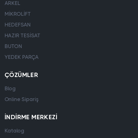
ARKEL
MİKROLİFT
HEDEFSAN
HAZIR TESİSAT
BUTON
YEDEK PARÇA
ÇÖZÜMLER
Blog
Online Sipariş
İNDIRME MERKEZI
Katalog