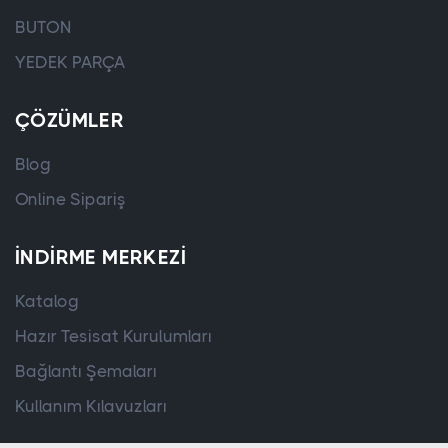
BUTON
YEDEK PARÇA
ÇÖZÜMLER
Blog
Online Sipariş
İNDIRME MERKEZI
Katalog
Hazır Tesisat Kurulumları
Bağlantı Şemaları
Kullanım Kılavuzları