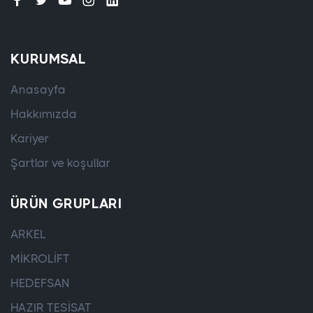
KURUMSAL
Anasayfa
Hakkımızda
Kariyer
Şartlar ve koşullar
ÜRÜN GRUPLARI
ARKEL
MİKROLİFT
HEDEFSAN
HAZIR TESİSAT