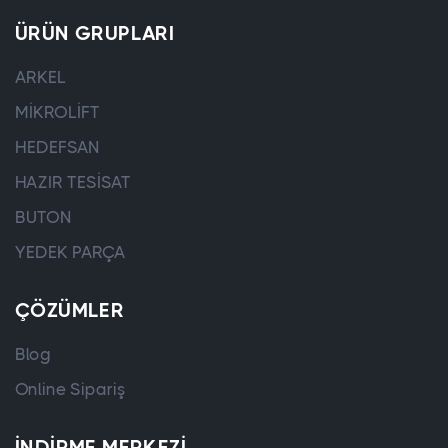
ÜRÜN GRUPLARI
ARKEL
MİKROLİFT
HEDEFSAN
HAZIR TESİSAT
BUTON
YEDEK PARÇA
ÇÖZÜMLER
Blog
Online Sipariş
İNDIRME MERKEZI